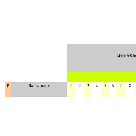
แบบกรอก
1
2
3
4
5
6
7
8
ที่
ชื่อ - นามสกุล