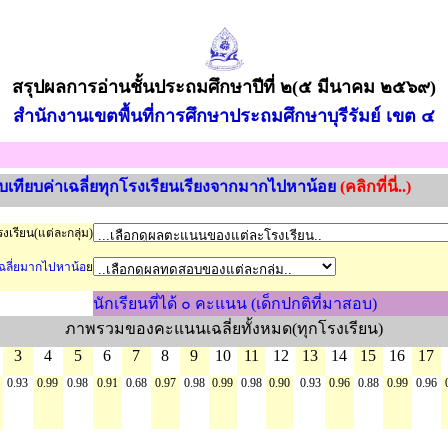
สรุปผลการอ่านชั้นประถมศึกษาปีที่ ๒
(๕ มีนาคม ๒๕๖๙)
สำนักงานเขตพื้นที่การศึกษาประถมศึกษาบุรีรัมย์ เขต ๔
ยบเทียบค่าเฉลี่ยทุกโรงเรียนเรียงจากมากไปหาน้อย
(คลิกที่นี่..)
งเรียน(แต่ละกลุ่ม)
าเฉลี่ยมากไปหาน้อ
ย
นักเรียนที่ได้ ๐ คะแนน (เด็กปกติที่มาสอบ)
ภาพรวมของคะแนนเฉลี่ยทั้งหมด(ทุกโรงเรียน)
3
4
5
6
7
8
9
10
11
12
13
14
15
16
17
0.93
0.99
0.98
0.91
0.68
0.97
0.98
0.99
0.98
0.90
0.93
0.96
0.88
0.99
0.96